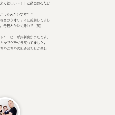
来て欲しい〜！」と動画見るたび
かったみたいです^_^
写真のクオリティに感動してまし
。母親とか泣く勢いで（笑）
トムービーが評判良かったです。
プとかでゲラゲラ笑ってました。
ごちゃごちゃの組み合わせが楽し