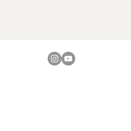
特定商取引法に関する表記
​©︎2022 kizunalab.jp.net All rights reserved