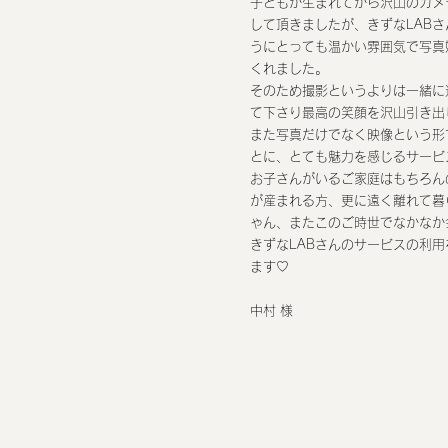
子どもが生まれてから沢山のカメ
して頂きましたが、きずなLAB
うにとっても温かい雰囲気で写真
くれました。
そのため撮影というよりは一緒に
て下さり最高の笑顔を沢山引き出
また写真だけでなく映像という形
とに、とても魅力を感じるサービ
お子さんがいるご家庭はもちろん
が産まれる方、更に遠く離れて暮
ゃん、またこのご時世でなかなか
きずなLABさんのサービスの利
ます♡
​中村 様