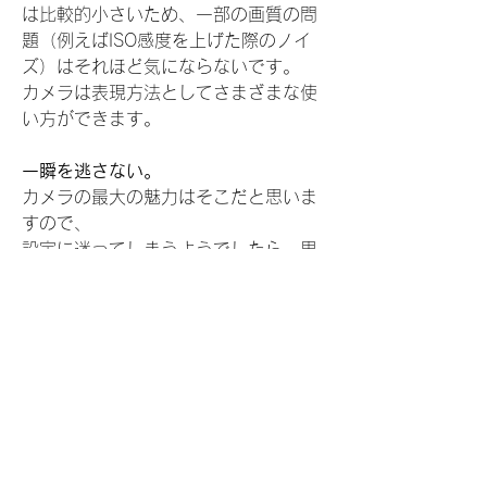
は比較的小さいため、一部の画質の問
題（例えばISO感度を上げた際のノイ
ズ）はそれほど気にならないです。
カメラは表現方法としてさまざまな使
い方ができます。
一瞬を逃さない。
カメラの最大の魅力はそこだと思いま
すので、
設定に迷ってしまうようでしたら、思
い切ってオートモードがいいかもしれ
ません。
AIの発展で表現方法が変化しているよ
うに、
カメラや編集ソフトの性能が高
くなっている現代の写真は、撮影後の
処理の重要性が益々高くっていくと思
います。
そのため、カメラに求めらるものは
写
したいものをブレずに撮れること。