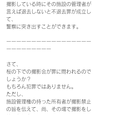
撮影している時にその施設の管理者が
言えば退去しないと不退去罪が成立し
て、
警察に突き出すことができます。
ーーーーーーーーーーーーーーーーー
ーーーーーーーーー
さて、
桜の下での撮影会が罪に問われるので
しょうか？
もちろん犯罪ではありません。
ただし、
施設管理権の持った所有者が撮影禁止
の旨を伝えて、尚、その場で撮影をし
続けた場合は、
立派な犯罪者として警察のお世話にな
っちゃいます。