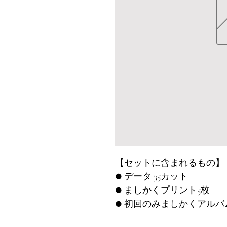
【セットに含まれるもの】
● データ 35カット
● ましかくプリント5枚
● 初回のみましかくアル