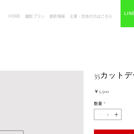
LI
HOME
撮影プラン
最新情報
企業・団体の方はこちら
35カット
価
￥5,500
格
数量
*