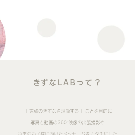
​きずなLABって？
「 家族のきずなを現像する 」ことを目的に
写真
と
動画
の
360°映像
の
出張撮影
や
​将来のお子様に向けたメッセージをカタチにした