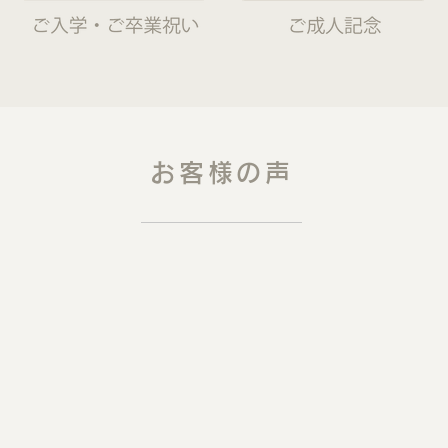
お客様の声
写真がめちゃくちゃ可愛くて嬉しいです。鮮や
ね。被写界深度が浅くてピッとピントがきてい
込まれてしまいます。肌も艶ってしててすごく
動画になるとまた違うイメージですごく素敵で
そうな姿もかわいいし、360度のカメラが面
武井家母様より