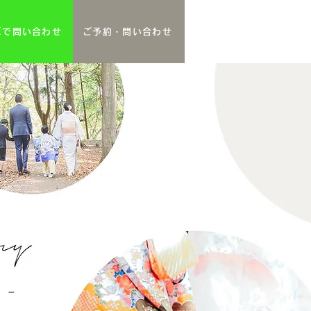
NEで問い合わせ
ご予約・問い合わせ