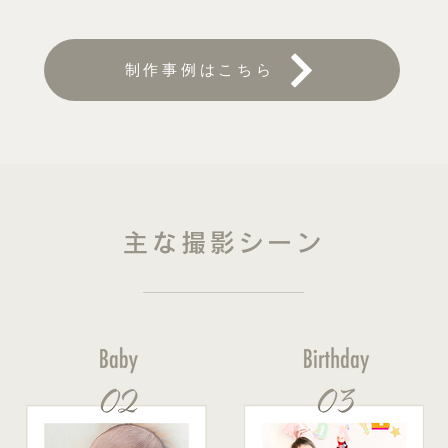
制作事例はこちら
主な撮影シーン