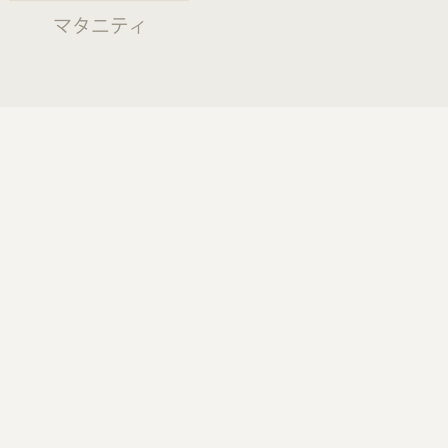
かでいいです
るとつい引き
いい。
すね〜。泣き
白い。