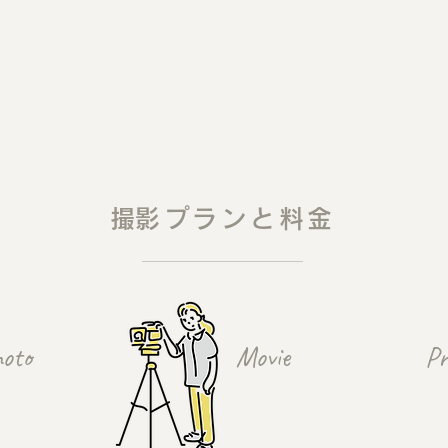
​撮影プランと料金
oto
Movie
Pr