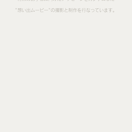
"想い出ムービー"の撮影と制作を行なっています。